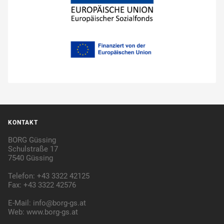
KONTAKT
BORG Güssing
Schulstraße 17
7540 Güssing
Telefon: +43 3322 42125
Fax: +43 3322 42576
E-Mail:
info@borg-gs.at
Web:
www.borg-gs.at