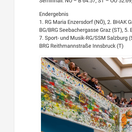
Semifinali: NÖ – B 64:57, ST – OÖ 52:69;
Endergebnis
1. RG Maria Enzersdorf (NÖ), 2. BHAK G
BG/BRG Seebachergasse Graz (ST), 5. B
7. Sport- und Musik-RG/SSM Salzburg (S
BRG Reithmannstraße Innsbruck (T)