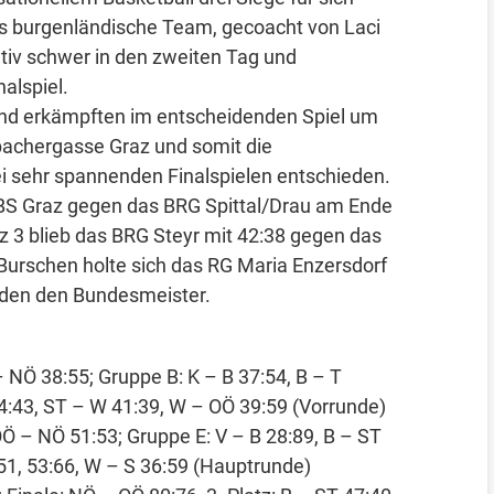
as burgenländische Team, gecoacht von Laci
ativ schwer in den zweiten Tag und
alspiel.
und erkämpften im entscheidenden Spiel um
bachergasse Graz und somit die
ei sehr spannenden Finalspielen entschieden.
BS Graz gegen das BRG Spittal/Drau am Ende
z 3 blieb das BRG Steyr mit 42:38 gegen das
 Burschen holte sich das RG Maria Enzersdorf
den den Bundesmeister.
– NÖ 38:55; Gruppe B: K – B 37:54, B – T
54:43, ST – W 41:39, W – OÖ 39:59 (Vorrunde)
Ö – NÖ 51:53; Gruppe E: V – B 28:89, B – ST
:51, 53:66, W – S 36:59 (Hauptrunde)