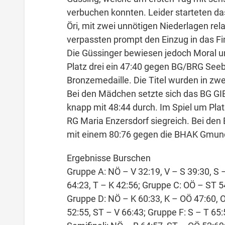
verbuchen konnten. Leider starteten d
Öri, mit zwei unnötigen Niederlagen rel
verpassten prompt den Einzug in das Fin
Die Güssinger bewiesen jedoch Moral 
Platz drei ein 47:40 gegen BG/BRG See
Bronzemedaille. Die Titel wurden in zw
Bei den Mädchen setzte sich das BG GI
knapp mit 48:44 durch. Im Spiel um Plat
RG Maria Enzersdorf siegreich. Bei den
mit einem 80:76 gegen die BHAK Gmun
Ergebnisse Burschen
Gruppe A: NÖ – V 32:19, V – S 39:30, S 
64:23, T – K 42:56; Gruppe C: OÖ – ST 
Gruppe D: NÖ – K 60:33, K – OÖ 47:60, O
52:55, ST – V 66:43; Gruppe F: S – T 65