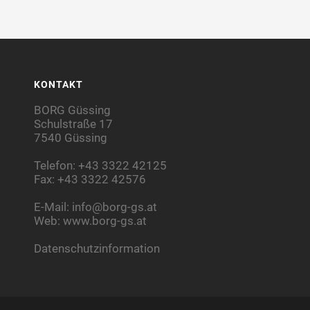
KONTAKT
BORG Güssing
Schulstraße 17
7540 Güssing
Telefon: +43 3322 42125
Fax: +43 3322 42576
E-Mail:
info@borg-gs.at
Web:
www.borg-gs.at
Datenschutzinformation