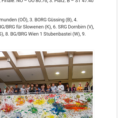
 Finale: NÖ – OÖ 80:76, 3. Platz: B – ST 47:40
munden (OÖ), 3. BORG Güssing (B), 4.
G/BRG für Slowenen (K), 6. SRG Dornbirn (V),
), 8. BG/BRG Wien 1 Stubenbastei (W), 9.