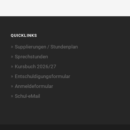
QUICKLINKS
Supplierungen / Stundenplan
Sprechstunden
Kursbuch 2026/27
Entschuldigungsformular
Anmeldeformular
Schul-eMail