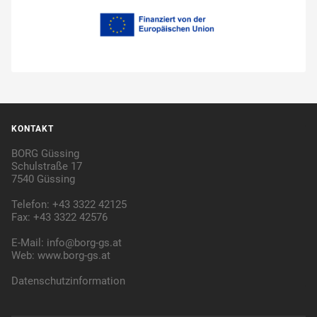
KONTAKT
BORG Güssing
Schulstraße 17
7540 Güssing
Telefon: +43 3322 42125
Fax: +43 3322 42576
E-Mail:
info@borg-gs.at
Web:
www.borg-gs.at
Datenschutzinformation