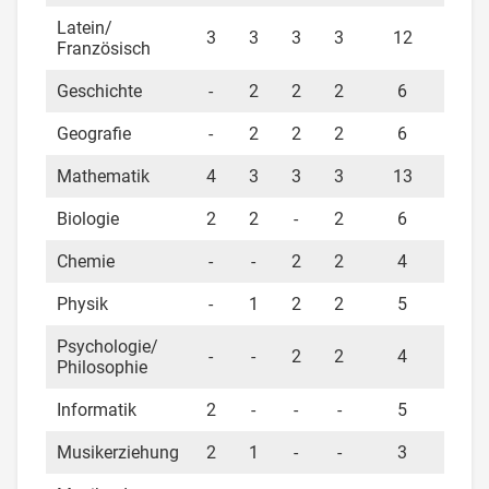
Latein/
3
3
3
3
12
Französisch
Geschichte
-
2
2
2
6
Geografie
-
2
2
2
6
Mathematik
4
3
3
3
13
Biologie
2
2
-
2
6
Chemie
-
-
2
2
4
Physik
-
1
2
2
5
Psychologie/
-
-
2
2
4
Philosophie
Informatik
2
-
-
-
5
Musikerziehung
2
1
-
-
3