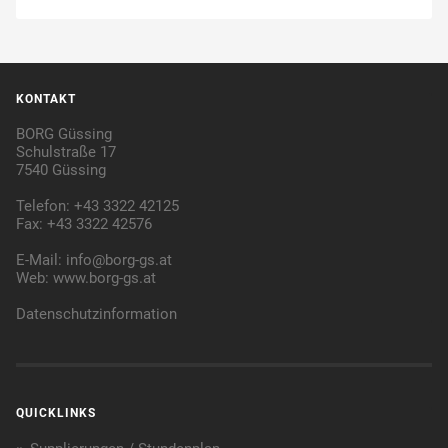
KONTAKT
BORG Güssing
Schulstraße 17
7540 Güssing
Telefon: +43 3322 42125
Fax: +43 3322 42576
E-Mail:
info@borg-gs.at
Web:
www.borg-gs.at
Datenschutzinformation
QUICKLINKS