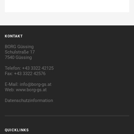
KONTAKT
BORG Güssing
Schulstraße 17
7540 Güssing
Telefon: +43 3322 42125
Fax: +43 3322 42576
E-Mail:
info@borg-gs.at
Web:
www.borg-gs.at
Datenschutzinformation
QUICKLINKS