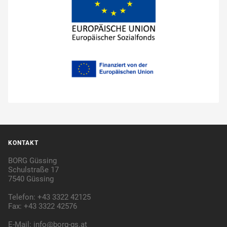
KONTAKT
BORG Güssing
Schulstraße 17
7540 Güssing
Telefon: +43 3322 42125
Fax: +43 3322 42576
E-Mail:
info@borg-gs.at