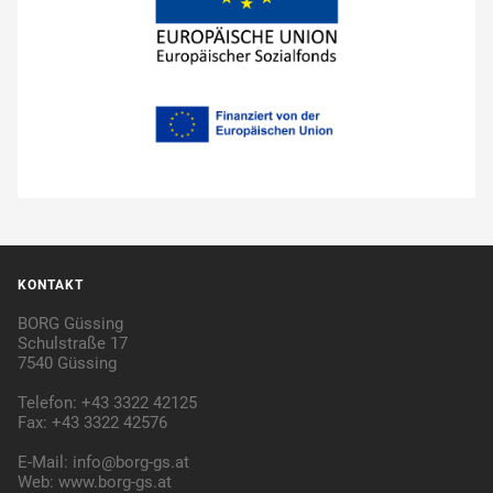
KONTAKT
BORG Güssing
Schulstraße 17
7540 Güssing
Telefon: +43 3322 42125
Fax: +43 3322 42576
E-Mail:
info@borg-gs.at
Web:
www.borg-gs.at