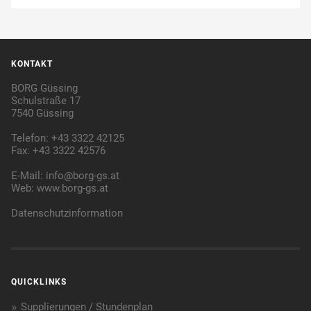
KONTAKT
BORG Güssing
Schulstraße 17
7540 Güssing
Telefon: +43 3322 42125
Fax: +43 3322 42576
E-Mail:
info@borg-gs.at
Web:
www.borg-gs.at
Datenschutzinformation
QUICKLINKS
Supplierungen / Stundenplan