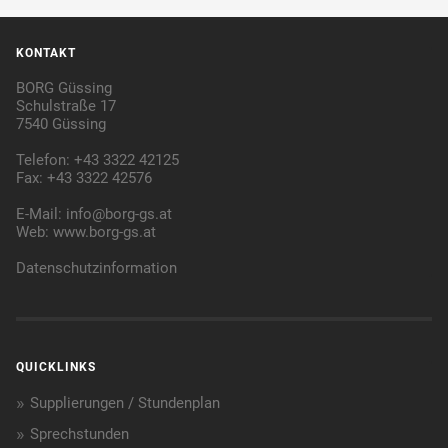
KONTAKT
BORG Güssing
Schulstraße 17
7540 Güssing
Telefon: +43 3322 42125
Fax: +43 3322 42576
E-Mail:
info@borg-gs.at
Web:
www.borg-gs.at
Datenschutzinformation
QUICKLINKS
Supplierungen / Stundenplan
Sprechstunden