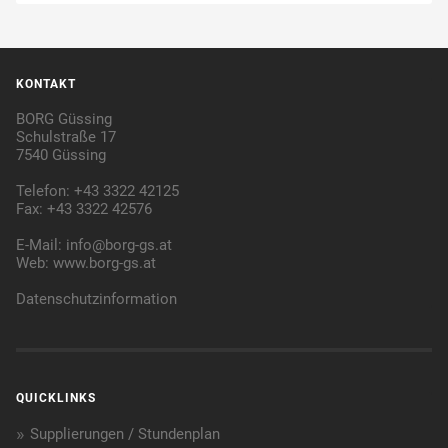
KONTAKT
BORG Güssing
Schulstraße 17
7540 Güssing
Telefon: +43 3322 42125
Fax: +43 3322 42576
E-Mail:
info@borg-gs.at
Web:
www.borg-gs.at
Datenschutzinformation
QUICKLINKS
Supplierungen / Stundenplan