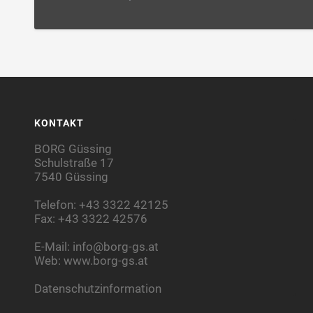
KONTAKT
BORG Güssing
Schulstraße 17
7540 Güssing
Telefon: +43 3322 42125
Fax: +43 3322 42576
E-Mail:
info@borg-gs.at
Web:
www.borg-gs.at
Datenschutzinformation