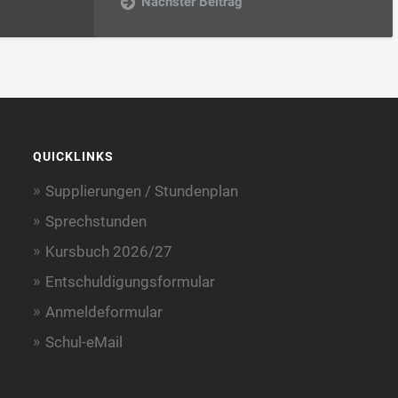
Nächster Beitrag
QUICKLINKS
Supplierungen / Stundenplan
Sprechstunden
Kursbuch 2026/27
Entschuldigungsformular
Anmeldeformular
Schul-eMail