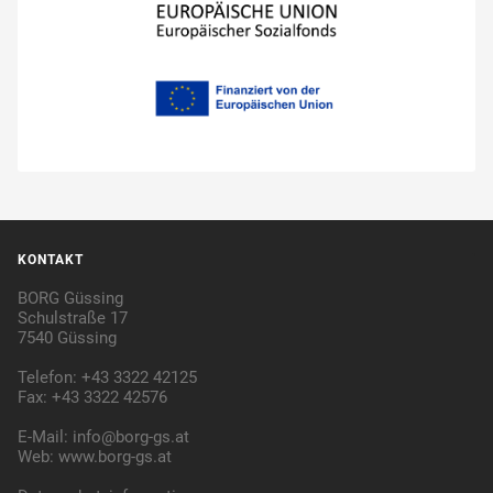
KONTAKT
BORG Güssing
Schulstraße 17
7540 Güssing
Telefon: +43 3322 42125
Fax: +43 3322 42576
E-Mail:
info@borg-gs.at
Web:
www.borg-gs.at