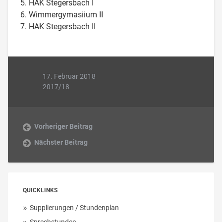
5. HAK Stegersbach I
6. Wimmergymasiium II
7. HAK Stegersbach II
17. Februar 2018
2017/18
Vorheriger Beitrag
Nächster Beitrag
QUICKLINKS
Supplierungen / Stundenplan