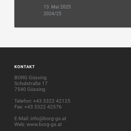
13. Mai 2025
2024/25
KONTAKT
BORG Güssing
Schulstraße 17
7540 Güssing
Telefon: +43 3322 42125
Fax: +43 3322 42576
E-Mail:
info@borg-gs.at
Web:
www.borg-gs.at