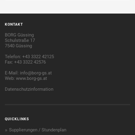
KONTAKT
BORG Güssing
Schulstraße 17
7540 Güssing
Telefon: +43 3322 42125
Fax: +43 3322 42576
E-Mail:
info@borg-gs.at
Web:
www.borg-gs.at
Datenschutzinformation
QUICKLINKS
Supplierungen / Stundenplan