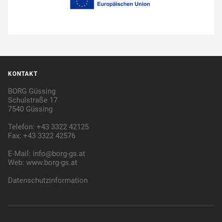
KONTAKT
BORG Güssing
Schulstraße 17
7540 Güssing
Telefon: +43 3322 42125
Fax: +43 3322 42576
E-Mail:
info@borg-gs.at
Web:
www.borg-gs.at
Datenschutzinformation