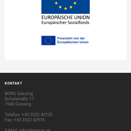
KONTAKT
BORG Güssing
Schulstraße 17
7540 Güssing
Telefon: +43 3322 42125
Fax: +43 3322 42576
E-Mail:
info@borg-gs.at