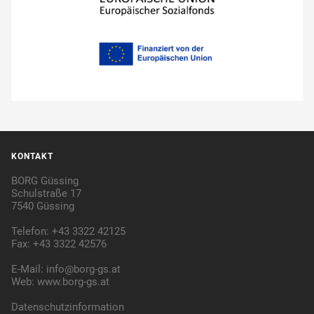
KONTAKT
BORG Güssing
Schulstraße 17
7540 Güssing
Telefon: +43 3322 42125
Fax: +43 3322 42576
E-Mail:
info@borg-gs.at
Web:
www.borg-gs.at
Datenschutzinformation