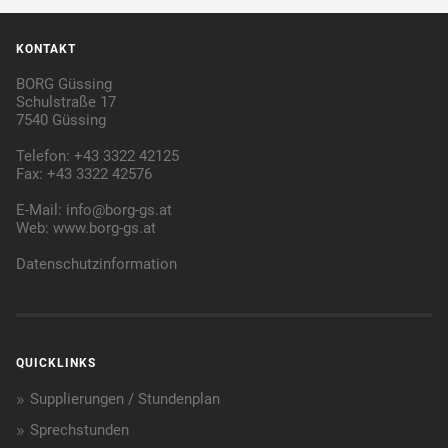
KONTAKT
BORG Güssing
Schulstraße 17
7540 Güssing
Telefon: +43 3322 42125
Fax: +43 3322 42576
E-Mail:
info@borg-gs.at
Web:
www.borg-gs.at
Datenschutzinformation
QUICKLINKS
Supplierungen / Stundenplan
Sprechstunden