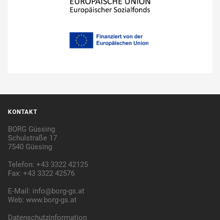
KONTAKT
BORG Güssing
Schulstraße 17
7540 Güssing
Telefon: +43 3322 42125
Fax: +43 3322 42576
E-Mail:
info@borg-gs.at
Web:
www.borg-gs.at
Datenschutzinformation