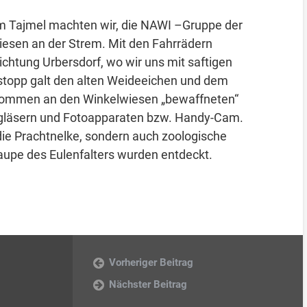
im Tajmel machten wir, die NAWI –Gruppe der
iesen an der Strem. Mit den Fahrrädern
chtung Urbersdorf, wo wir uns mit saftigen
nstopp galt den alten Weideeichen und dem
kommen an den Winkelwiesen „bewaffneten“
rgläsern und Fotoapparaten bzw. Handy-Cam.
die Prachtnelke, sondern auch zoologische
aupe des Eulenfalters wurden entdeckt.
Vorheriger Beitrag
Nächster Beitrag