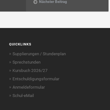
Nächster Beitrag
QUICKLINKS
Supplierungen / Stundenplan
Sprechstunden
Kursbuch 2026/27
Entschuldigungsformular
Anmeldeformular
Schul-eMail