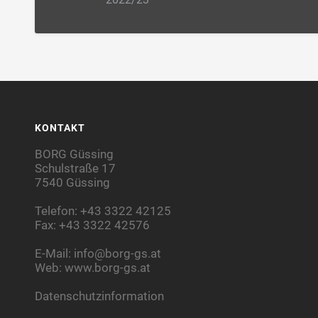
KONTAKT
BORG Güssing
Schulstraße 17
7540 Güssing
Telefon: +43 3322 42125
Fax: +43 3322 42576
E-Mail:
info@borg-gs.at
Web:
www.borg-gs.at
Datenschutzinformation