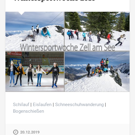
Schilauf
|
Eislaufen
|
Schneeschuhwanderung
|
Bogenschießen
20.12.2019