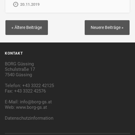
20.11.2019
« Ältere Beiträge
Neuere Beiträge »
KONTAKT
BORG Güssing
Schulstraße 17
7540 Güssing
Telefon: +43 3322 42125
Fax: +43 3322 42576
E-Mail:
info@borg-gs.at
Web:
www.borg-gs.at
Datenschutzinformation