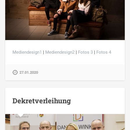
Mediendesign1
|
Mediendesign2
|
Fotos 3
|
Fotos 4
27.01.2020
Dekretverleihung