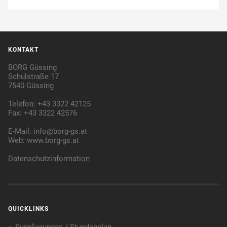
KONTAKT
BORG Güssing
Schulstraße 17
7540 Güssing
Telefon: +43 3322 42125
Fax: +43 3322 42576
E-Mail:
info@borg-gs.at
Web:
www.borg-gs.at
Datenschutzinformation
QUICKLINKS