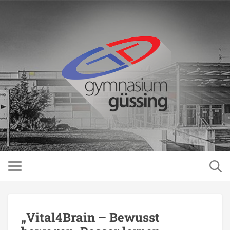
„Vital4Brain – Bewusst