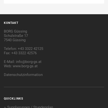
KONTAKT
BORG Güssing
Schulstraße 17
7540 Güssing
Telefon: +43 3322 42125
Fax: +43 3322 42576
E-Mail:
info@borg-gs.at
Web:
www.borg-gs.at
Datenschutzinformation
QUICKLINKS
Supplierungen / Stundenplan