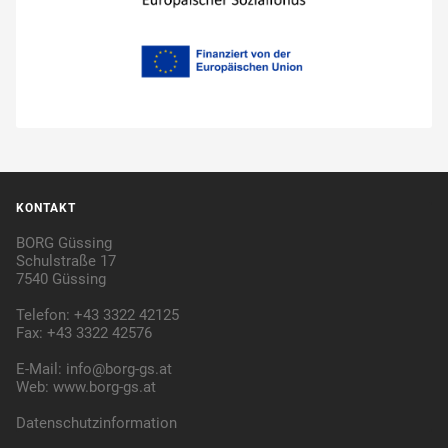
KONTAKT
BORG Güssing
Schulstraße 17
7540 Güssing
Telefon: +43 3322 42125
Fax: +43 3322 42576
E-Mail:
info@borg-gs.at
Web:
www.borg-gs.at
Datenschutzinformation