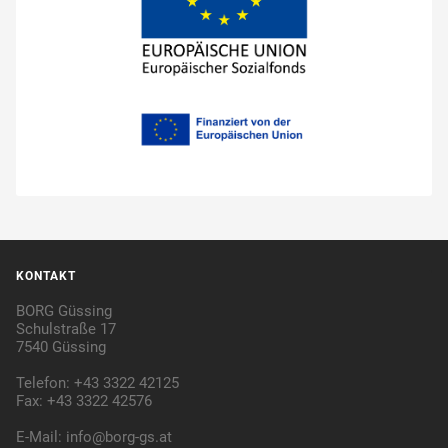
KONTAKT
BORG Güssing
Schulstraße 17
7540 Güssing
Telefon: +43 3322 42125
Fax: +43 3322 42576
E-Mail:
info@borg-gs.at