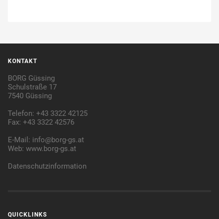
KONTAKT
BORG Güssing
Schulstraße 17
7540 Güssing
Telefon: +43 3322 42125
Fax: +43 3322 42576
E-Mail:
info@borg-gs.at
Web:
www.borg-gs.at
Datenschutzinformation
QUICKLINKS