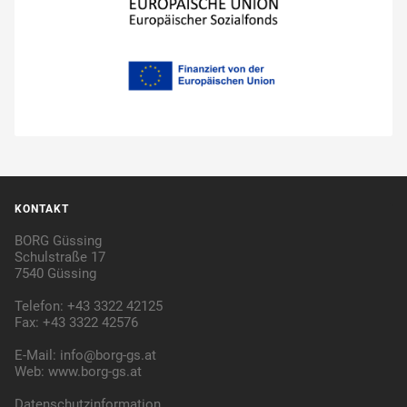
KONTAKT
BORG Güssing
Schulstraße 17
7540 Güssing
Telefon: +43 3322 42125
Fax: +43 3322 42576
E-Mail:
info@borg-gs.at
Web:
www.borg-gs.at
Datenschutzinformation