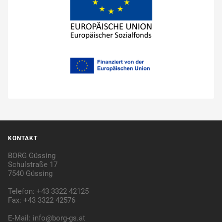
KONTAKT
BORG Güssing
Schulstraße 17
7540 Güssing
Telefon: +43 3322 42125
Fax: +43 3322 42576
E-Mail:
info@borg-gs.at