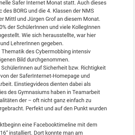
nelle Safer Internet Monat statt. Auch dieses
 6c des BORG und die 4. Klassen der NMS
ver Mittl und Jürgen Grof an diesem Monat.
 der SchülerInnen und viele KollegInnen
estellt. Wie sich herausstellte, war hier
 und LehrerInnen gegeben.
e Thematik des Cybermobbing intensiv
eigenen Bild durchgenommen.
SchülerInnen auf Sicherheit bzw. Richtigkeit
n von der SaferInternet-Homepage und
beit. Einstiegvideos dienten dabei als
dies des Gymnasiums haben in Teamarbeit
itäten der – oft nicht ganz einfach zu
gebracht. Perfekt und auf den Punkt wurden
ektbeginn eine Facebooktimeline mit dem
6“ installiert. Dort konnte man am