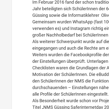
Im Februar 2016 fand der schon traditio
Jahr beteiligten sich SchülerInnen der
Güssing sowie die Informatiklehrer Oli
Gemeinsam wurden WhatsApp (fast 100%
verwenden es) und Instagram richtig eing
großer Nachholbedarf bei SchülerInnen
Als weiterer Schwerpunkt wurde auf di
eingegangen und auch die Rechte am 
Weiters wurden die Facebookprofile der 
der Einstellungen überprüft. Unterlage
Checklisten waren die Grundlagen der Ar
Motivation der SchülerInnen. Die eBud
den SchülerInnen der NMS die Funktional
durchschauenden – Einstellungen näher
alle Profile der SchülerInnen eingestellt.
Als Besonderheit wurde schon vor Proj
Titel „NMS Güssing Saferinternetday 201