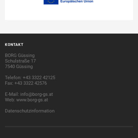
KONTAKT
BORG Güssing
Schulstraße 17
7540 Güssing
Telefon: +43 3322 42125
Fax: +43 3322 42576
E-Mail:
info@borg-gs.at
Web:
www.borg-gs.at
Datenschutzinformation