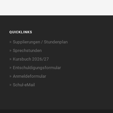
QUICKLINKS
Supplierungen / Stundenplan
Sprechstunden
Kursbuch 2026/27
Entschuldigungsformular
Anmeldeformular
Schul-eMail