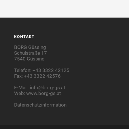
KONTAKT
BORG Güssing
Schulstraße 17
7540 Güssing
Telefon: +43 3322 42125
Fax: +43 3322 42576
E-Mail:
info@borg-gs.at
Web:
www.borg-gs.at
Datenschutzinformation