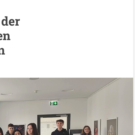
 der
en
n