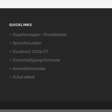
QUICKLINKS
Supplierungen / Stundenplan
Sprechstunden
Kursbuch 2026/27
Entschuldigungsformular
Anmeldeformular
Schul-eMail