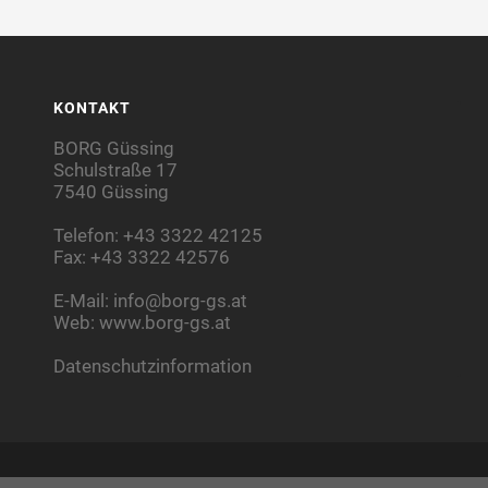
KONTAKT
BORG Güssing
Schulstraße 17
7540 Güssing
Telefon: +43 3322 42125
Fax: +43 3322 42576
E-Mail:
info@borg-gs.at
Web:
www.borg-gs.at
Datenschutzinformation