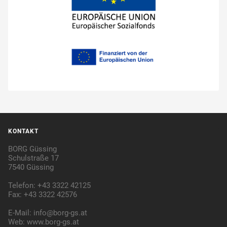
KONTAKT
BORG Güssing
Schulstraße 17
7540 Güssing
Telefon: +43 3322 42125
Fax: +43 3322 42576
E-Mail:
info@borg-gs.at
Web:
www.borg-gs.at