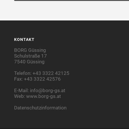
KONTAKT
BORG Güssing
Schulstraße 17
7540 Güssing
Telefon: +43 3322 42125
Fax: +43 3322 42576
E-Mail:
info@borg-gs.at
Web:
www.borg-gs.at
Datenschutzinformation