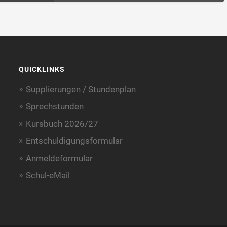
QUICKLINKS
Supplierungen / Stundenplan
Sprechstunden
Kursbuch 2026/27
Entschuldigungsformular
Anmeldeformular
Schul-eMail