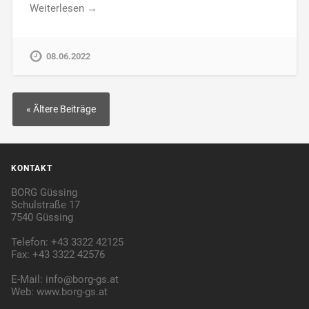
Weiterlesen →
08.06.2022
« Ältere Beiträge
KONTAKT
BORG Güssing
Schulstraße 17
7540 Güssing
Telefon: +43 3322 42125
Fax: +43 3322 42576
E-Mail:
info@borg-gs.at
Web:
www.borg-gs.at