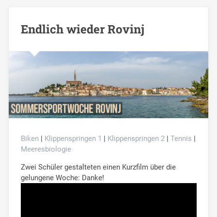
Endlich wieder Rovinj
Biken
|
Klippenspringen 1
|
Klippenspringen 2
|
Tennis
|
Meeresbiologie
Zwei Schüler gestalteten einen Kurzfilm über die
gelungene Woche: Danke!