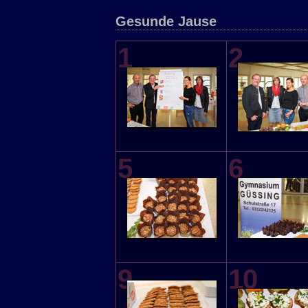
Gesunde Jause
1
2
5
6
9
10