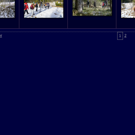
er
2
1