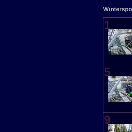
Winterspo
1
5
9