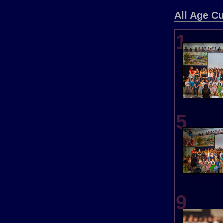
All Age Cu
1
5
9