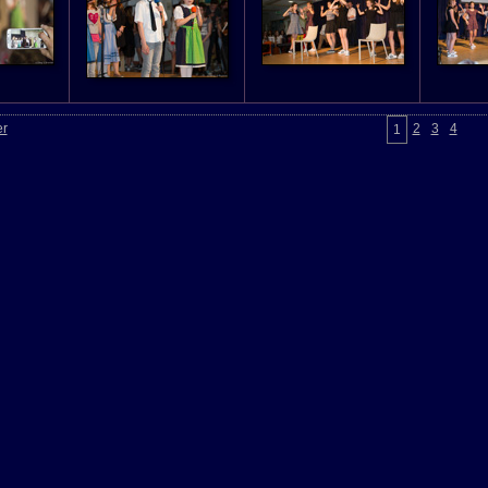
er
2
3
4
1