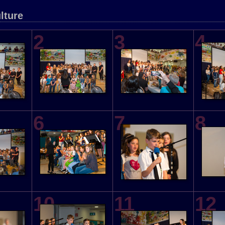
lture
2
3
4
6
7
8
10
11
12