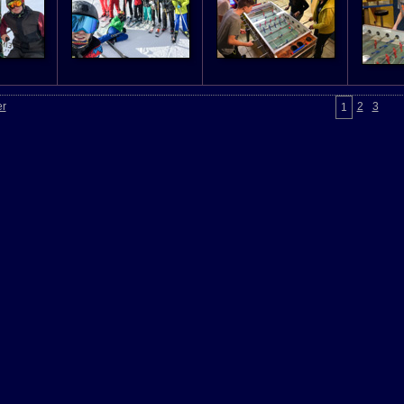
er
2
3
1