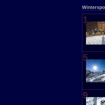
Winterspo
1
5
9