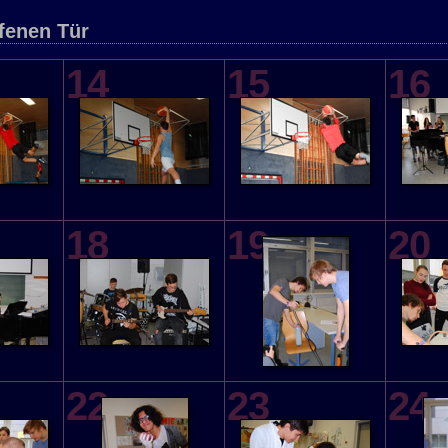
fenen Tür
14
15
16
18
19
20
22
23
24