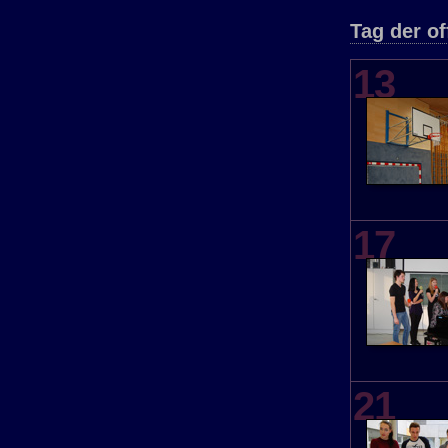
Tag der of
13
17
21