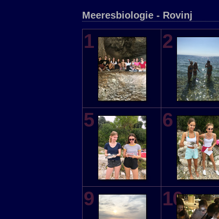
Meeresbiologie - Rovinj
1
2
5
6
9
10