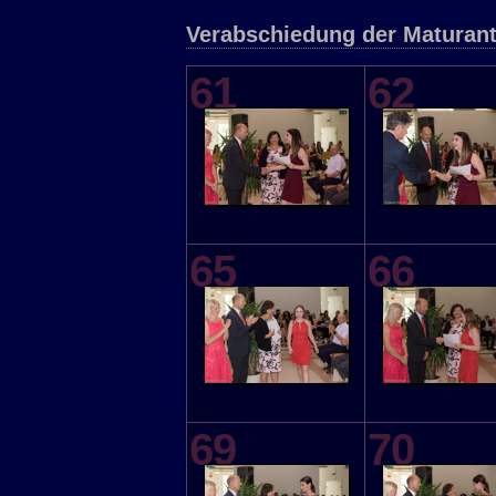
Verabschiedung der Maturan
61
62
65
66
69
70