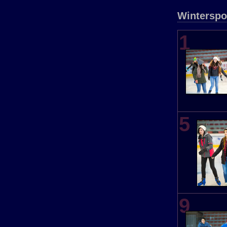
Winterspo
1
5
9