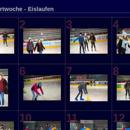
rtwoche - Eislaufen
2
3
4
6
7
8
10
11
12