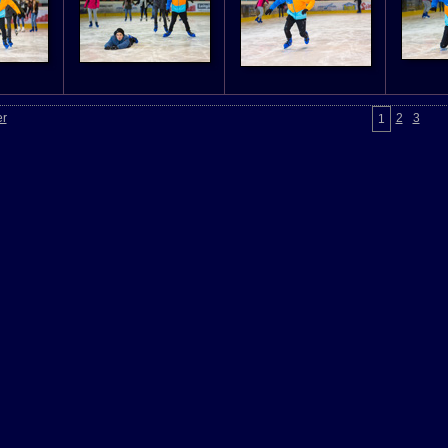
er
2
3
1